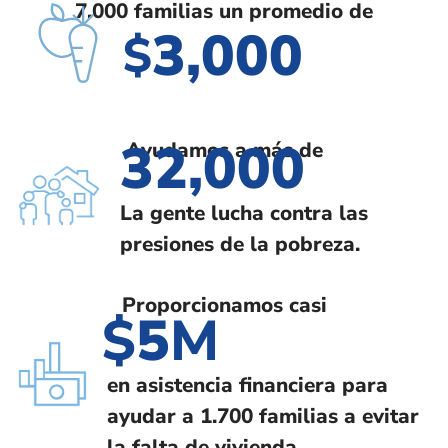
7.000 familias un promedio de
3,000
$
32,000
Ayudamos a más de
La gente lucha contra las
presiones de la pobreza.
Proporcionamos casi
5
$
M
en asistencia financiera para
ayudar a 1.700 familias a evitar
la falta de vivienda.