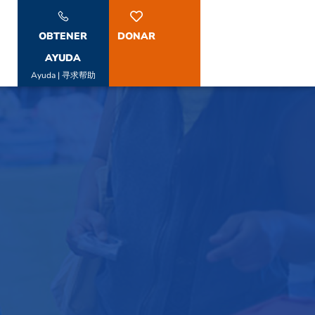
OBTENER
DONAR
AYUDA
Ayuda | 寻求帮助